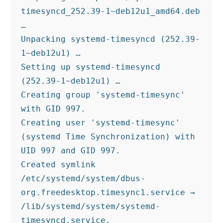
timesyncd_252.39-1~deb12u1_amd64.deb 
…
Unpacking systemd-timesyncd (252.39-
1~deb12u1) …
Setting up systemd-timesyncd 
(252.39-1~deb12u1) …
Creating group 'systemd-timesync' 
with GID 997.
Creating user 'systemd-timesync' 
(systemd Time Synchronization) with 
UID 997 and GID 997.
Created symlink 
/etc/systemd/system/dbus-
org.freedesktop.timesync1.service → 
/lib/systemd/system/systemd-
timesyncd.service.