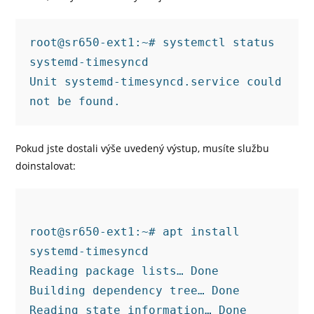
root@sr650-ext1:~# systemctl status 
systemd-timesyncd
Unit systemd-timesyncd.service could 
not be found.
Pokud jste dostali výše uvedený výstup, musíte službu
doinstalovat:
root@sr650-ext1:~# apt install 
systemd-timesyncd
Reading package lists… Done
Building dependency tree… Done
Reading state information… Done