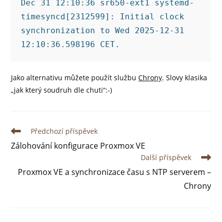
Dec 31 12:10:36 sr650-ext1 systemd-
timesyncd[2312599]: Initial clock 
synchronization to Wed 2025-12-31 
12:10:36.598196 CET.
Jako alternativu můžete použít službu
Chrony
. Slovy klasika
„jak který soudruh dle chuti“:-)
Předchozí příspěvek
Zálohování konfigurace Proxmox VE
Další příspěvek
Proxmox VE a synchronizace času s NTP serverem –
Chrony