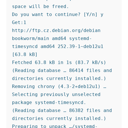
space will be freed.
Do you want to continue? [Y/n] y
Get:1 
http://ftp.cz.debian.org/debian 
bookworm/main amd64 systemd-
timesyncd amd64 252.39-1~deb12u1 
[63.8 kB]
Fetched 63.8 kB in 1s (83.7 kB/s)
(Reading database … 86414 files and 
directories currently installed.)
Removing chrony (4.3-2+deb12u1) …
Selecting previously unselected 
package systemd-timesyncd.
(Reading database … 86382 files and 
directories currently installed.)
Preparing to unpack …/systemd-