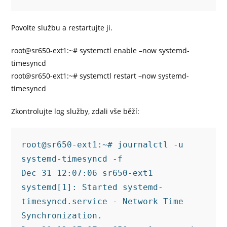
Povolte službu a restartujte ji.
root@sr650-ext1:~# systemctl enable –now systemd-
timesyncd
root@sr650-ext1:~# systemctl restart –now systemd-
timesyncd
Zkontrolujte log služby, zdali vše běží:
root@sr650-ext1:~# journalctl -u 
systemd-timesyncd -f
Dec 31 12:07:06 sr650-ext1 
systemd[1]: Started systemd-
timesyncd.service - Network Time 
Synchronization.