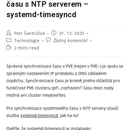
času s NTP serverem –
systemd-timesyncd
Petr Šantrůček
31. 12. 2025
Technologie
Žádný komentář
2 mins read
Správná synchronizace času v PVE (nejen v PVE:-) je spolu se
správným nastavením IP protokolu a DNS základem
úspěchu. Synchronizace času je kromě jiného důležitá pro
funkčnost PVE clusteru (při „rozhození“ času mezi nody
možná ani cluster nevytvoříte).
Pro synchronizace systémového času s NTP servery slouží
služba
systemd-timesyncd
. Jak na to?
Ověřte, že systemd-timesyncd je instalován: