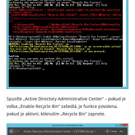
Spusťte „Active Directory Administrative Center“ – pokud je
volba „Enable Recycle Bin“ zašedlá, je funkce povolena,
pokud je aktivní, kliknutím „Recycle Bin“ zapnete.